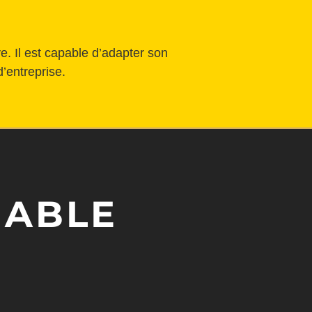
. Il est capable d’adapter son
’entreprise.
IABLE