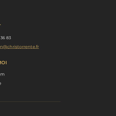
T
 36 83
n@christorrente.fr
MOI
am
e