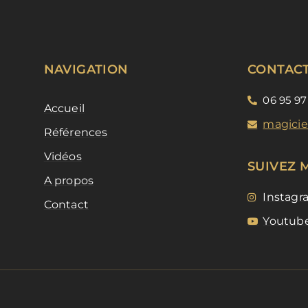
NAVIGATION
CONTAC
06 95 97
Accueil
magicie
Références
Vidéos
SUIVEZ 
A propos
Instagr
Contact
Youtub