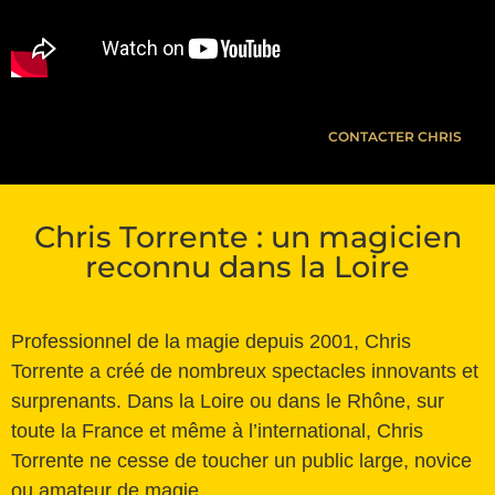
CONTACTER CHRIS
Chris Torrente : un magicien
reconnu dans la Loire
Professionnel de la magie depuis 2001, Chris
Torrente a créé de nombreux spectacles innovants et
surprenants. Dans la Loire ou dans le Rhône, sur
toute la France et même à l’international, Chris
Torrente ne cesse de toucher un public large, novice
ou amateur de magie.