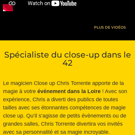
PLUS DE VIDÉOS
Spécialiste du close-up dans le
42
Le magicien Close up Chris Torrente apporte de la
magie à votre
événement dans la Loire
! Avec son
expérience, Chris a diverti des publics de toutes
tailles avec ses étonnantes compétences de magie
close up. Qu’il s’agisse de petits évènements ou de
grandes salles, Chris Torrente divertira vos invités
avec sa personnalité et sa magie incroyable.